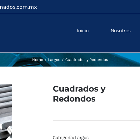
inados.com.mx
Inicio
Nosotros
Home
/
Largos
/
Cuadrados y Redondos
Cuadrados y
Redondos
Categoría:
Largos