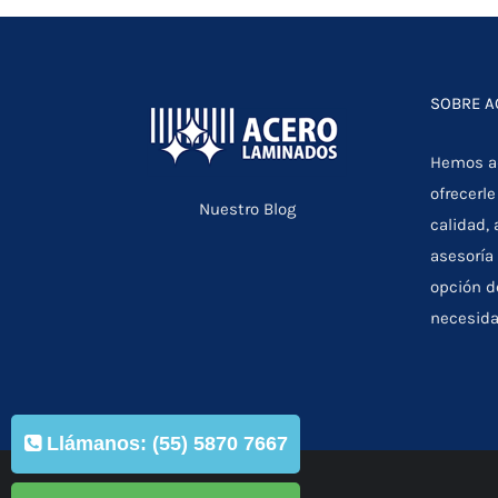
SOBRE 
Hemos ad
ofrecerle
Nuestro Blog
calidad,
asesoría 
opción d
necesida
Llámanos: (55) 5870 7667