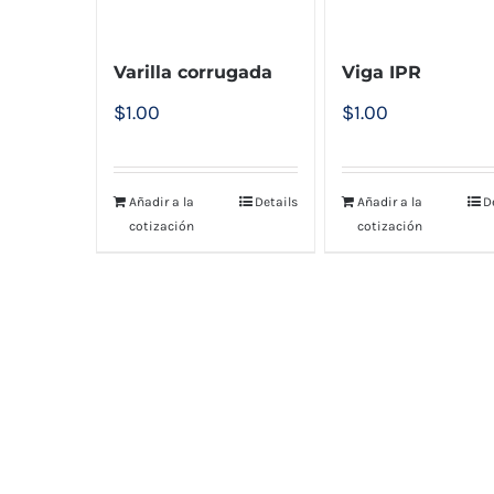
Varilla corrugada
Viga IPR
$
1.00
$
1.00
Añadir a la
Details
Añadir a la
D
cotización
cotización