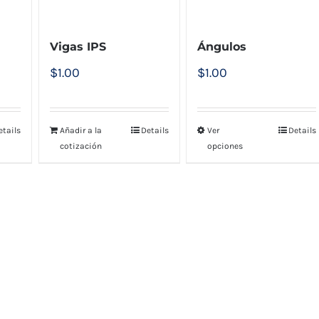
Vigas IPS
Ángulos
$
1.00
$
1.00
etails
Añadir a la
Details
Ver
Details
cotización
opciones