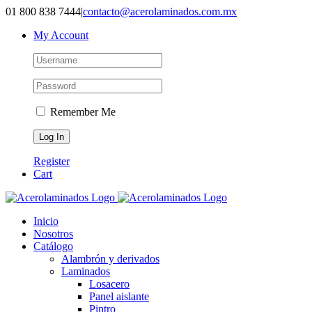
01 800 838 7444
|
contacto@acerolaminados.com.mx
My Account
Remember Me
Register
Cart
Inicio
Nosotros
Catálogo
Alambrón y derivados
Laminados
Losacero
Panel aislante
Pintro