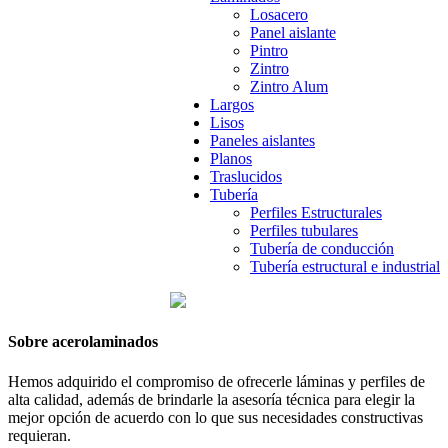
Losacero
Panel aislante
Pintro
Zintro
Zintro Alum
Largos
Lisos
Paneles aislantes
Planos
Traslucidos
Tubería
Perfiles Estructurales
Perfiles tubulares
Tubería de conducción
Tubería estructural e industrial
Sobre acerolaminados
Hemos adquirido el compromiso de ofrecerle láminas y perfiles de
alta calidad, además de brindarle la asesoría técnica para elegir la
mejor opción de acuerdo con lo que sus necesidades constructivas
requieran.