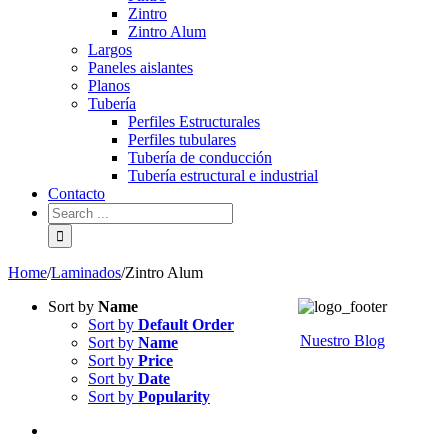
Zintro
Zintro Alum
Largos
Paneles aislantes
Planos
Tubería
Perfiles Estructurales
Perfiles tubulares
Tubería de conducción
Tubería estructural e industrial
Contacto
Home
/
Laminados
/
Zintro Alum
Sort by
Name
Sort by
Default Order
Nuestro Blog
Sort by
Name
Sort by
Price
Sort by
Date
Sort by
Popularity