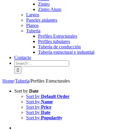
Zintro
Zintro Alum
Largos
Paneles aislantes
Planos
Tubería
Perfiles Estructurales
Perfiles tubulares
Tubería de conducción
Tubería estructural e industrial
Contacto
Home
/
Tubería
/
Perfiles Estructurales
Sort by
Date
Sort by
Default Order
Sort by
Name
Sort by
Price
Sort by
Date
Sort by
Popularity