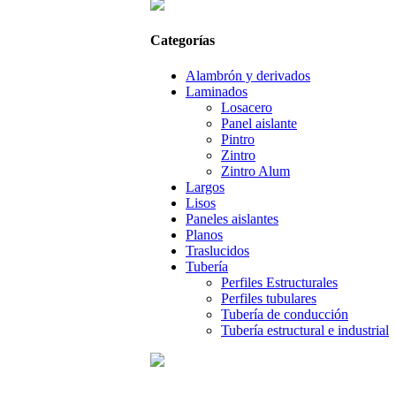
Categorías
Alambrón y derivados
Laminados
Losacero
Panel aislante
Pintro
Zintro
Zintro Alum
Largos
Lisos
Paneles aislantes
Planos
Traslucidos
Tubería
Perfiles Estructurales
Perfiles tubulares
Tubería de conducción
Tubería estructural e industrial