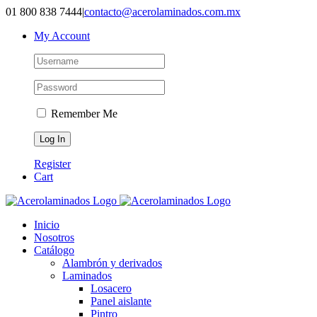
01 800 838 7444
|
contacto@acerolaminados.com.mx
My Account
Remember Me
Register
Cart
Inicio
Nosotros
Catálogo
Alambrón y derivados
Laminados
Losacero
Panel aislante
Pintro